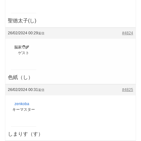
聖徳太子(し)
26/02/2024 00:29
#4824
返信
脳家🧑‍🌾
ゲスト
色紙（し）
26/02/2024 00:31
#4825
返信
zenkoba
キーマスター
しまりす（す）