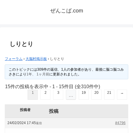
ぜんこば.com
しりとり
フォーラム
›
大脳村掲示板
›
しりとり
このトピックには309件の返信、1人の参加者があり、最後に
脳コ脳コみ
さき
により
1年、 1ヶ月前
に更新されました。
15件の投稿を表示中 - 1 - 15件目 (全310件中)
1
2
3
19
20
21
→
…
投稿者
投稿
24/02/2024 17:45
#4796
返信