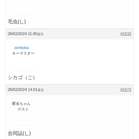
毛虫(し)
26/02/2024 11:45
#4838
返信
zenkoba
キーマスター
シカゴ（ご）
26/02/2024 14:01
#4879
返信
匿名ちゃん
ゲスト
合同誌(し)