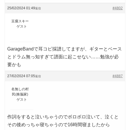
25/02/2024 01:49
#4802
返信
豆腐スキー
ゲスト
GarageBandで耳コピ採譜してますが、ギターとベース
とドラム無っ知すぎて譜面に起こせない……勉強が必
要かも
27/02/2024 07:05
#4887
返信
名無しの村
民(株脳家)
ゲスト
作詞をすると泣いちゃうのでボロボロ泣いて、泣くと
その後めっちゃ寝ちゃうので16時間寝ましたから