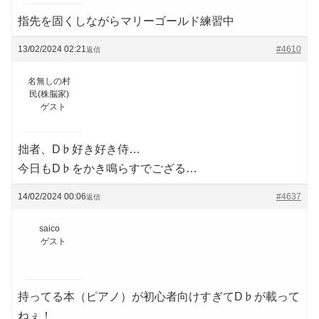
指先を固くしながらマリーゴールド練習中
13/02/2024 02:21
#4610
返信
名無しの村
民(株脳家)
ゲスト
拙者、D♭好き好き侍…
今日もD♭をかき鳴らすでござる…
14/02/2024 00:06
#4637
返信
saico
ゲスト
持ってる本（ピアノ）が初心者向けすぎてD♭が載って
ねぇ！