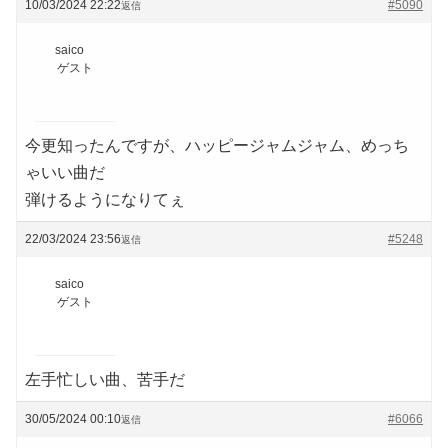
10/03/2024 22:22
#5090
返信
saico
ゲスト
今更知ったんですが、ハッピージャムジャム、めっち
ゃいい曲だ
弾けるようになりてぇ
22/03/2024 23:56
#5248
返信
saico
ゲスト
左手忙しい曲、苦手だ
30/05/2024 00:10
#6066
返信