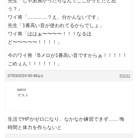
先生「じゃあ無かったらなんでここがサビだと思
う？」
ワイ将「…………？え、分かんないです」
先生「1番高い音が使われてるからでしょ」
ワイ将「ははぁ〜〜〜〜！！！なるほ
ど〜〜〜〜〜！！！！」
今のワイ将「Bメロが1番高い音ですからぁ！！！！！
ごめぇん！！！！！！」
07/03/2024 00:48
#5042
返信
saico
ゲスト
生活でHPがゼロになり、なかなか練習できず…… 悔
時間と体力を作らないと