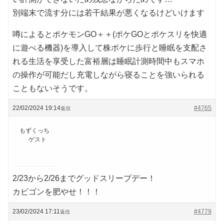
別端末で流す分には若干結果が悪くなるけどいけます
噂によるとポケモンGO＋＋(ポケGOとポケスリを快適
に遊べる機器)を導入して株ポケに歩行と睡眠を支配さ
れる生活を享受した富裕層は睡眠計測時間中もスマホ
の操作が可能だし充電しながら寝ることを強いられる
こともないそうです。
22/02/2024 19:14
#4765
返信
もずくっち
ゲスト
2/23から2/26までグッドスリープデー！
カビゴンを肥やせ！！！
23/02/2024 17:11
#4779
返信