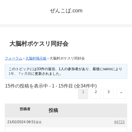
ぜんこば.com
大脳村ポケスリ同好会
フォーラム
›
大脳村掲示板
›
大脳村ポケスリ同好会
このトピックには33件の返信、1人の参加者があり、最後に
saico
により
1年、 7ヶ月前
に更新されました。
15件の投稿を表示中 - 1 - 15件目 (全34件中)
1
2
3
→
投稿者
投稿
21/02/2024 08:51
#4723
返信