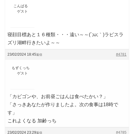
こんぱる
ゲスト
寝顔目標あと１６種類・・・遠い～～(´;ω;｀)ラピスラ
ズリ湖畔行きたいよ～～
23/02/2024 18:45
#4781
返信
もずくっち
ゲスト
「カビゴンや、お前昼ごはんは食べたかい？」
「さっきあなたが作りましたよ。次の食事は18時で
す」
これよくなる 加齢っち
23/02/2024 23:29
#4785
返信