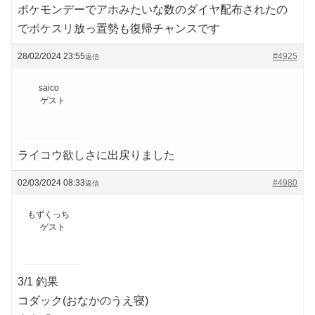
ポケモンデーでアホみたいな数のダイヤ配布されたの
でポケスリ放っ置勢も復帰チャンスです
28/02/2024 23:55
#4925
返信
saico
ゲスト
ライコウ欲しさに出戻りました
02/03/2024 08:33
#4980
返信
もずくっち
ゲスト
3/1 釣果
コダック(おなかのうえ寝)