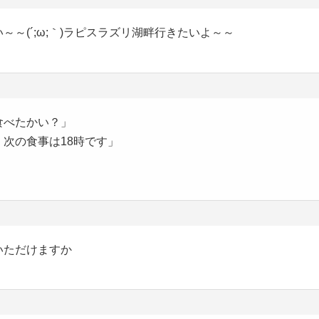
～(´;ω;｀)ラピスラズリ湖畔行きたいよ～～
食べたかい？」
次の食事は18時です」
いただけますか