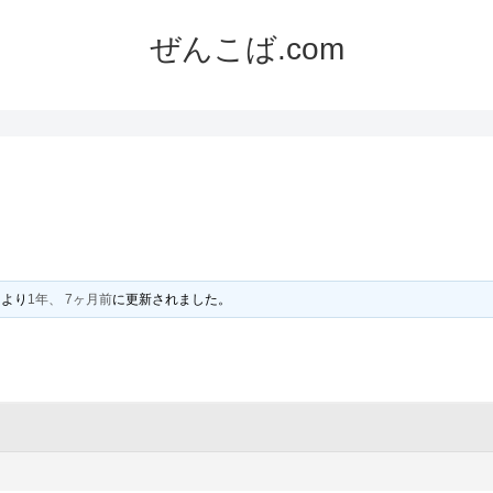
ぜんこば.com
により
1年、 7ヶ月前
に更新されました。