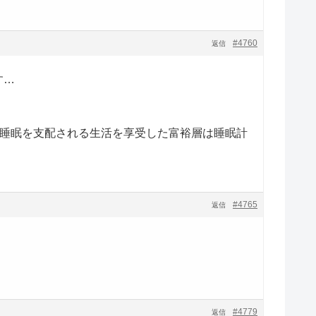
#4760
返信
す…
と睡眠を支配される生活を享受した富裕層は睡眠計
#4765
返信
#4779
返信