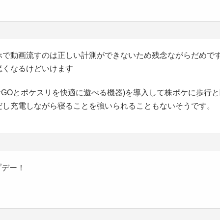
ホで動画流すのは正しい計測ができないため残念ながらだめで
悪くなるけどいけます
ケGOとポケスリを快適に遊べる機器)を導入して株ポケに歩行
だし充電しながら寝ることを強いられることもないそうです。
プデー！