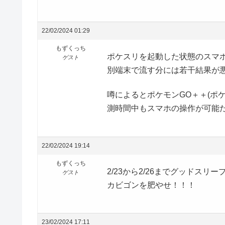
22/02/2024 01:29
もずくっち
ポケスリを起動した状態のスマ
ゲスト
別端末で流す分には若干結果が
噂によるとポケモンGO＋＋(ポ
測時間中もスマホの操作が可能
22/02/2024 19:14
もずくっち
2/23から2/26までグッドスリー
ゲスト
カビゴンを肥やせ！！！
23/02/2024 17:11