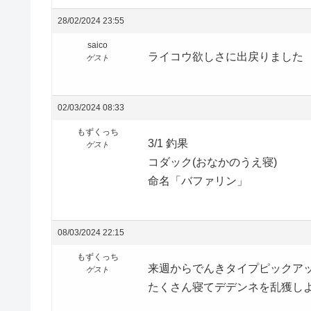
28/02/2024 23:55
saico
ライコウ欲しさに出戻りました
ゲスト
02/03/2024 08:33
もずくっち
3/1 釣果
ゲスト
コダック(おなかのうえ寝)
命名「バファリン」
08/03/2024 22:15
もずくっち
来週からでんきタイプピックア
ゲスト
たくさん寝てデデンネを乱獲し