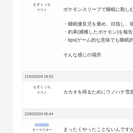
もずくっち
ポケモンスリープで睡眠に勤し
ゲスト
・睡眠優良児を褒め、目指し、
・釣果(捕獲したポケモン)を報
・tips(ゲーム的な意味でも睡眠
そんな感じの場所
21/02/2024 18:53
もずくっち
カカオを得るためにウノハナ雪
ゲスト
22/02/2024 00:44
zenkoba
まったくやったことないんです
キーマスター