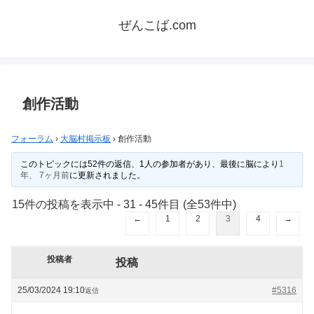
ぜんこば.com
創作活動
フォーラム
›
大脳村掲示板
›
創作活動
このトピックには52件の返信、1人の参加者があり、最後に
脳
により
1
年、 7ヶ月前
に更新されました。
15件の投稿を表示中 - 31 - 45件目 (全53件中)
←
1
2
3
4
→
投稿者
投稿
25/03/2024 19:10
#5316
返信