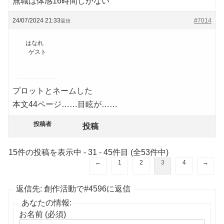
無職は体感16時間しかない
24/07/2024 21:33
#7014
返信
はなれ
ゲスト
プロットとネームした
本文44ページ……目眩が……
投稿者
投稿
15件の投稿を表示中 - 31 - 45件目 (全53件中)
←
1
2
3
4
→
返信先: 創作活動で#4596に返信
あなたの情報:
お名前 (必須)