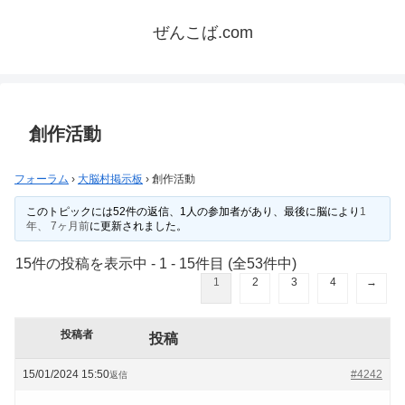
ぜんこば.com
創作活動
フォーラム
›
大脳村掲示板
›
創作活動
このトピックには52件の返信、1人の参加者があり、最後に
脳
により
1
年、 7ヶ月前
に更新されました。
15件の投稿を表示中 - 1 - 15件目 (全53件中)
1
2
3
4
→
投稿者
投稿
15/01/2024 15:50
#4242
返信