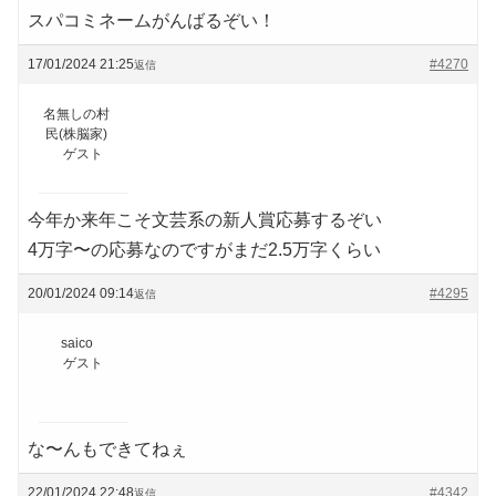
スパコミネームがんばるぞい！
17/01/2024 21:25
#4270
返信
名無しの村
民(株脳家)
ゲスト
今年か来年こそ文芸系の新人賞応募するぞい
4万字〜の応募なのですがまだ2.5万字くらい
20/01/2024 09:14
#4295
返信
saico
ゲスト
な〜んもできてねぇ
22/01/2024 22:48
#4342
返信