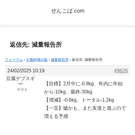
ぜんこば.com
返信先: 減量報告所
フォーラム
›
大脳村掲示板
›
減量報告所
›
返信先: 減量報告所
24/02/2025 10:19
#9626
豆腐デブスギ
【目標】2月中に-0.9kg、年内に年始
ー
ゲスト
から-10kg、最終-30kg
【増減】-0.6kg、トータル-1.2kg
【一言】嘘かも、また友達と遊ぶので
増える予感