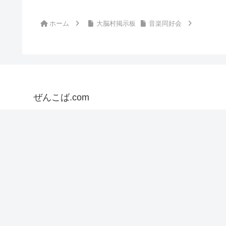
ホーム
大脳村掲示板
音楽同好会
ぜんこば.com