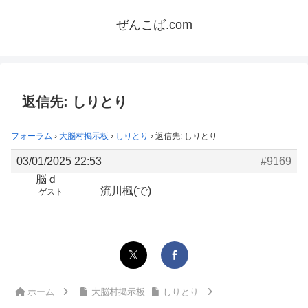
ぜんこば.com
返信先: しりとり
フォーラム
›
大脳村掲示板
›
しりとり
›
返信先: しりとり
03/01/2025 22:53
#9169
脳ｄ
流川楓(で)
ゲスト
ホーム
大脳村掲示板
しりとり