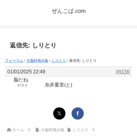
ぜんこば.com
返信先: しりとり
フォーラム
›
大脳村掲示板
›
しりとり
›
返信先: しりとり
01/01/2025 22:49
#9156
脳だね
糸井重里(と)
ゲスト
ホーム
大脳村掲示板
しりとり