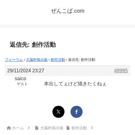
ぜんこば.com
返信先: 創作活動
フォーラム
›
大脳村掲示板
›
創作活動
›
返信先: 創作活動
29/11/2024 23:27
#8995
saico
本出してぇけど描きたくねぇ
ゲスト
ホーム
大脳村掲示板
創作活動