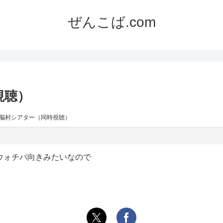
ぜんこば.com
視聴）
大脳村シアター（同時視聴）
ウォチパ向きみたいなので