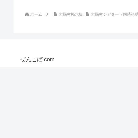
ホーム
大脳村掲示板
大脳村シアター（同時視
ぜんこば.com