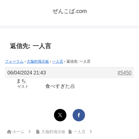
ぜんこば.com
返信先: 一人言
フォーラム
›
大脳村掲示板
›
一人言
›
返信先: 一人言
06/04/2024 21:43
#5450
まち
食べすぎた🥟
ゲスト
ホーム
大脳村掲示板
一人言