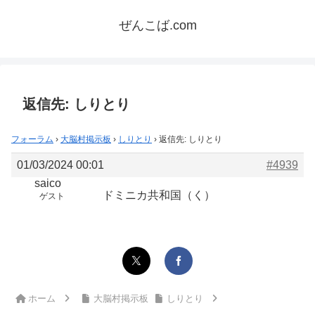
ぜんこば.com
返信先: しりとり
フォーラム
›
大脳村掲示板
›
しりとり
›
返信先: しりとり
01/03/2024 00:01
#4939
saico
ドミニカ共和国（く）
ゲスト
ホーム
大脳村掲示板
しりとり