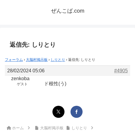
ぜんこば.com
返信先: しりとり
フォーラム
›
大脳村掲示板
›
しりとり
›
返信先: しりとり
28/02/2024 05:06
#4905
zenkoba
ド根性(う)
ゲスト
ホーム
大脳村掲示板
しりとり