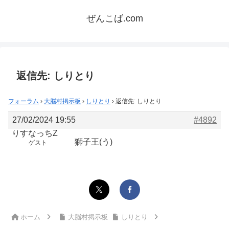
ぜんこば.com
返信先: しりとり
フォーラム
›
大脳村掲示板
›
しりとり
›
返信先: しりとり
27/02/2024 19:55
#4892
りすなっちZ
獅子王(う)
ゲスト
ホーム
大脳村掲示板
しりとり