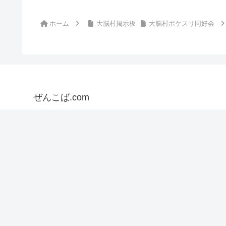
ホーム
大脳村掲示板
大脳村ポケスリ同好会
ぜんこば.com