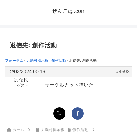
ぜんこば.com
返信先: 創作活動
フォーラム
›
大脳村掲示板
›
創作活動
›
返信先: 創作活動
12/02/2024 00:16
#4598
はなれ
サークルカット描いた
ゲスト
ホーム
大脳村掲示板
創作活動