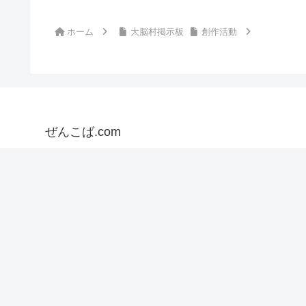
ホーム
大脳村掲示板
創作活動
ぜんこば.com