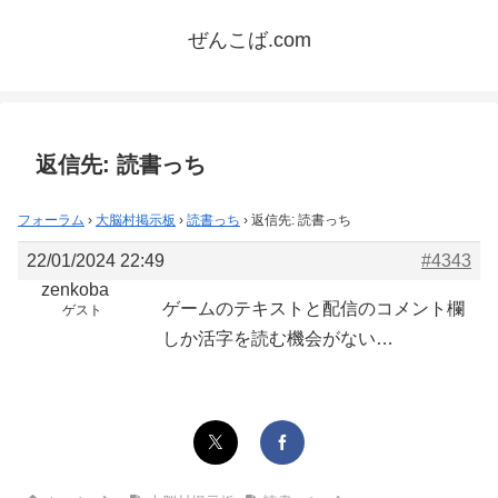
ぜんこば.com
返信先: 読書っち
フォーラム
›
大脳村掲示板
›
読書っち
›
返信先: 読書っち
22/01/2024 22:49
#4343
zenkoba
ゲームのテキストと配信のコメント欄
ゲスト
しか活字を読む機会がない…