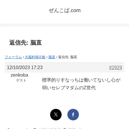
ぜんこば.com
返信先: 脳直
フォーラム
›
大脳村掲示板
›
脳直
›
返信先: 脳直
12/10/2023 17:23
#2929
zenkoba
標準的りすなっちは働いてないし心が
ゲスト
弱いセレブマダムのZ世代