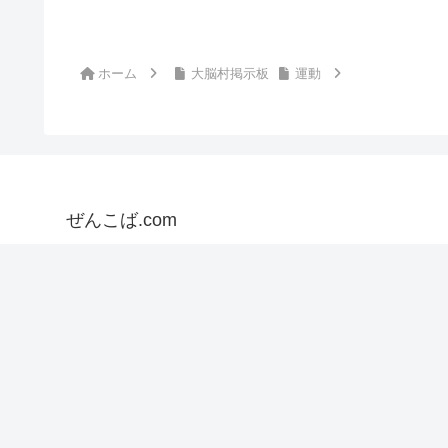
ホーム
大脳村掲示板
運動
ぜんこば.com