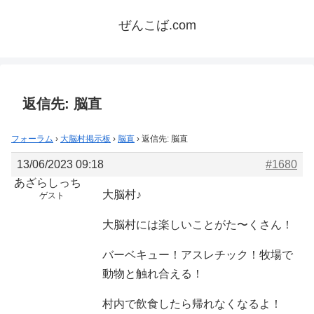
ぜんこば.com
返信先: 脳直
フォーラム
›
大脳村掲示板
›
脳直
›
返信先: 脳直
13/06/2023 09:18
#1680
あざらしっち
大脳村♪
ゲスト
大脳村には楽しいことがた〜くさん！
バーベキュー！アスレチック！牧場で
動物と触れ合える！
村内で飲食したら帰れなくなるよ！