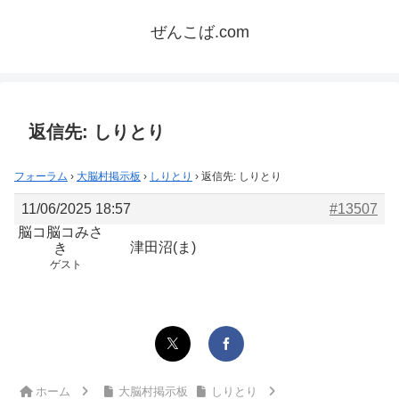
ぜんこば.com
返信先: しりとり
フォーラム
›
大脳村掲示板
›
しりとり
›
返信先: しりとり
11/06/2025 18:57
#13507
脳コ脳コみさ
津田沼(ま)
き
ゲスト
ホーム
大脳村掲示板
しりとり