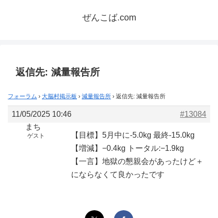
ぜんこば.com
返信先: 減量報告所
フォーラム
›
大脳村掲示板
›
減量報告所
›
返信先: 減量報告所
11/05/2025 10:46
#13084
まち
【目標】5月中に-5.0kg 最終-15.0kg
ゲスト
【増減】−0.4kg トータル:−1.9kg
【一言】地獄の懇親会があったけど＋
にならなくて良かったです