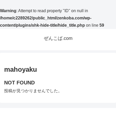
Warning
: Attempt to read property "ID" on null in
/home/c2289262/public_html/zenkoba.com/wp-
content/plugins/shk-hide-title/hide_title.php
on line
59
ぜんこば.com
mahoyaku
NOT FOUND
投稿が見つかりませんでした。